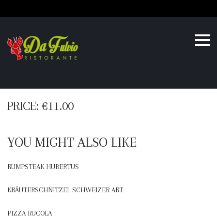
Skip
Home
Leistungen
Bestellen
Speisekarte
Restaurant
Reservieren
Pension
Kontakt
to
content
PRICE: €11.00
YOU MIGHT ALSO LIKE
RUMPSTEAK HUBERTUS
KRÄUTERSCHNITZEL SCHWEIZER ART
PIZZA RUCOLA